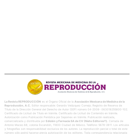
La Revista REPRODUCCIÓN
es el Órgano Oficial de la
Asociación Mexicana de Medicina de la
Reproducción, A.C.
Editor responsable: Gerardo Velázquez Cornejo. Registro de Reserva de
Título de la Dirección General del Derecho de Autor (SEP) número 04-2008- 063018255800-102.
Certificado de Licitud de Título en trámite. Certificado de Licitud de Contenido en trámite.
Autorización como Publicación Periódica por Sepomex en trámite. Publicación realizada,
comercializada y distribuida por
Edición y Farmacia SA de CV (Nieto Editores®).
Cerrada de
Antonio Maceo 68, colonia Escandón, 11800 Ciudad de México. Teléfono: 5678-2811. Los artículos
y fotografías son responsabilidad exclusiva de los autores. La reproducción parcial o total de este
número sólo podrá hacerse previa autorización de los editores. Toda correspondencia relacionada