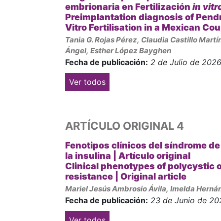
embrionaria en Fertilización​
in vitr
Preimplantation diagnosis of Pend
Vitro Fertilisation in a Mexican Cou
Tania G. Rojas Pérez,
Claudia Castillo Martí
Ángel,
Esther López Bayghen
Fecha de publicación:
2 de Julio de 202
Ver todos
ARTÍCULO ORIGINAL 4
Fenotipos clínicos del síndrome de 
la insulina |
Artículo original
Clinical phenotypes of polycystic 
resistance | Original article
Mariel Jesús Ambrosio Ávila, Imelda Herná
Fecha de publicación:
23 de Junio de 20
Ver todos