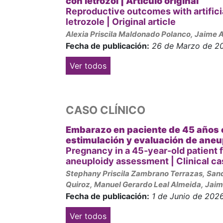
con letrozol |
Artículo original
Reproductive outcomes with artifici
letrozole | Original article
Alexia Priscila Maldonado Polanco, Jaime 
Fecha de publicación:
26 de Marzo de 2
Ver todos
CASO CLÍNICO
Embarazo en paciente de 45 años co
estimulación y evaluación de aneu
Pregnancy in a 45-year-old patient fo
aneuploidy assessment | Clinical ca
Stephany Priscila Zambrano Terrazas, Sandr
Quiroz, Manuel Gerardo Leal Almeida, Jai
Fecha de publicación:
1 de Junio de 202
Ver todos