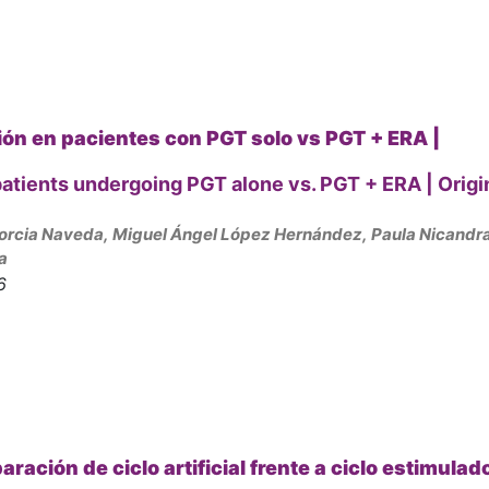
ión en pacientes con PGT solo vs PGT + ERA |
patients undergoing PGT alone vs. PGT + ERA | Origi
Sorcia Naveda, Miguel Ángel López Hernández, Paula Nicandr
a
6
ación de ciclo artificial frente a ciclo estimulad