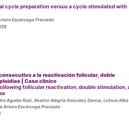
al cycle preparation versus a cycle stimulated with
Arturo Escárcega Preciado
026
nsecutivo a la reactivación folicular, doble
ploidias |
Caso clínico
llowing follicular reactivation, double stimulation,
se
a Aguilar Ruíz, Beatriz Alegría González García, Leticia Alba
me Arturo Escárcega Preciado
6