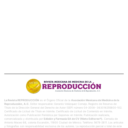
La Revista REPRODUCCIÓN
es el Órgano Oficial de la
Asociación Mexicana de Medicina de la
Reproducción, A.C.
Editor responsable: Gerardo Velázquez Cornejo. Registro de Reserva de
Título de la Dirección General del Derecho de Autor (SEP) número 04-2008- 063018255800-102.
Certificado de Licitud de Título en trámite. Certificado de Licitud de Contenido en trámite.
Autorización como Publicación Periódica por Sepomex en trámite. Publicación realizada,
comercializada y distribuida por
Edición y Farmacia SA de CV (Nieto Editores®).
Cerrada de
Antonio Maceo 68, colonia Escandón, 11800 Ciudad de México. Teléfono: 5678-2811. Los artículos
y fotografías son responsabilidad exclusiva de los autores. La reproducción parcial o total de este