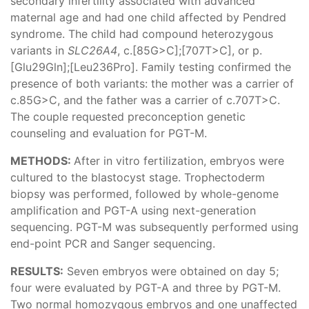
secondary infertility associated with advanced
maternal age and had one child affected by Pendred
syndrome. The child had compound heterozygous
variants in
SLC26A4
, c.[85G>C];[707T>C], or p.
[Glu29Gln];[Leu236Pro]. Family testing confirmed the
presence of both variants: the mother was a carrier of
c.85G>C, and the father was a carrier of c.707T>C.
The couple requested preconception genetic
counseling and evaluation for PGT-M.
METHODS:
After in vitro fertilization, embryos were
cultured to the blastocyst stage. Trophectoderm
biopsy was performed, followed by whole-genome
amplification and PGT-A using next-generation
sequencing. PGT-M was subsequently performed using
end-point PCR and Sanger sequencing.
RESULTS:
Seven embryos were obtained on day 5;
four were evaluated by PGT-A and three by PGT-M.
Two normal homozygous embryos and one unaffected