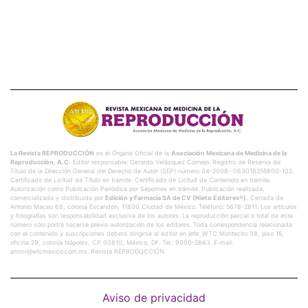
La Revista REPRODUCCIÓN
es el Órgano Oficial de la
Asociación Mexicana de Medicina de la
Reproducción, A.C.
Editor responsable: Gerardo Velázquez Cornejo. Registro de Reserva de
Título de la Dirección General del Derecho de Autor (SEP) número 04-2008- 063018255800-102.
Certificado de Licitud de Título en trámite. Certificado de Licitud de Contenido en trámite.
Autorización como Publicación Periódica por Sepomex en trámite. Publicación realizada,
comercializada y distribuida por
Edición y Farmacia SA de CV (Nieto Editores®).
Cerrada de
Antonio Maceo 68, colonia Escandón, 11800 Ciudad de México. Teléfono: 5678-2811. Los artículos
y fotografías son responsabilidad exclusiva de los autores. La reproducción parcial o total de este
número sólo podrá hacerse previa autorización de los editores. Toda correspondencia relacionada
con el contenido y suscripciones deberá dirigirse al editor en jefe: WTC Montecito 38, piso 15,
oficina 29, colonia Nápoles, CP 03810, México, DF. Tel.: 9000-2863. E-mail:
ammr@wtcmexico.com.mx. Revista REPRODUCCIÓN.
Aviso de privacidad