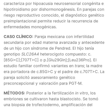
caracteriza por hipoacusia neurosensorial congénita e
hipotiroidismo por dishormonogénesis. En parejas con
riesgo reproductivo conocido, el diagnóstico genético
preimplantacional permite reducir la recurrencia de
enfermedades monogénicas.
CASO CLÍNICO:
Pareja mexicana con infertilidad
secundaria por edad materna avanzada y antecedente
de un hijo con síndrome de Pendred. El hijo tenía
genotipo
SLC26A4
heterocigoto compuesto: c.
[85G>C];[707T>C] o p.[Glu29Gln];[Leu236Pro]. El
estudio familiar confirmó variantes en
trans
; la madre
era portadora de c.85G>C y el padre de c.707T>C. La
pareja solicitó asesoramiento genético
preconcepcional y valoración para PGT-M.
MÉTODOS:
Posterior a la fertilización
in vitro
, los
embriones se cultivaron hasta blastocisto. Se tomó
una biopsia de trofectodermo, amplificación del