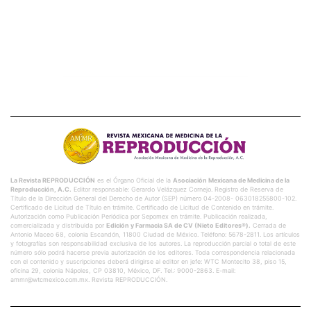
La Revista REPRODUCCIÓN
es el Órgano Oficial de la
Asociación Mexicana de Medicina de la
Reproducción, A.C.
Editor responsable: Gerardo Velázquez Cornejo. Registro de Reserva de
Título de la Dirección General del Derecho de Autor (SEP) número 04-2008- 063018255800-102.
Certificado de Licitud de Título en trámite. Certificado de Licitud de Contenido en trámite.
Autorización como Publicación Periódica por Sepomex en trámite. Publicación realizada,
comercializada y distribuida por
Edición y Farmacia SA de CV (Nieto Editores®).
Cerrada de
Antonio Maceo 68, colonia Escandón, 11800 Ciudad de México. Teléfono: 5678-2811. Los artículos
y fotografías son responsabilidad exclusiva de los autores. La reproducción parcial o total de este
número sólo podrá hacerse previa autorización de los editores. Toda correspondencia relacionada
con el contenido y suscripciones deberá dirigirse al editor en jefe: WTC Montecito 38, piso 15,
oficina 29, colonia Nápoles, CP 03810, México, DF. Tel.: 9000-2863. E-mail:
ammr@wtcmexico.com.mx. Revista REPRODUCCIÓN.